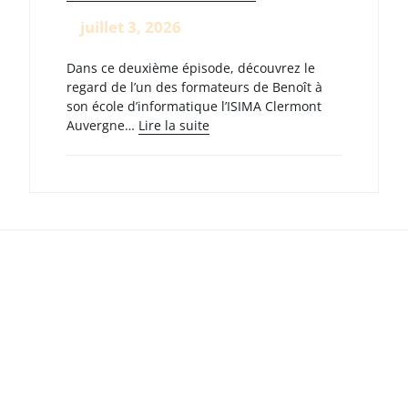
–
Journée
juillet 3, 2026
mondiale
des
Dans ce deuxième épisode, découvrez le
compétences
regard de l’un des formateurs de Benoît à
des
son école d’informatique l’ISIMA Clermont
jeunes
:
Auvergne…
Lire la suite
Derrière
chaque
parcours,
il
y
a
aussi
des
personnes
qui
croient
en
vous.