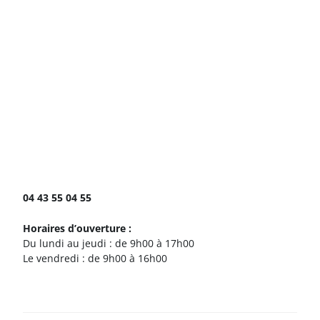
Handi-Sup Auvergne
64, rue des courtiaux
63000 Clermont-Ferrand
04 43 55 04 55
Horaires d’ouverture :
Du lundi au jeudi : de 9h00 à 17h00
Le vendredi : de 9h00 à 16h00