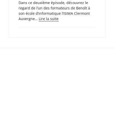
des
Dans ce deuxième épisode, découvrez le
compétences
regard de l’un des formateurs de Benoît à
des
son école d’informatique l’ISIMA Clermont
jeunes
:
Auvergne…
Lire la suite
Derrière
chaque
parcours,
il
y
a
aussi
des
personnes
qui
croient
en
vous.