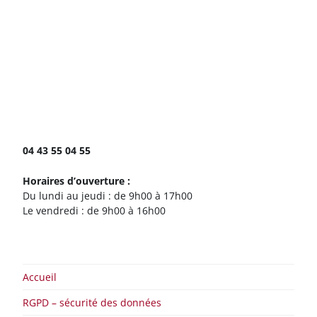
Handi-Sup Auvergne
64, rue des courtiaux
63000 Clermont-Ferrand
04 43 55 04 55
Horaires d’ouverture :
Du lundi au jeudi : de 9h00 à 17h00
Le vendredi : de 9h00 à 16h00
Accueil
RGPD – sécurité des données