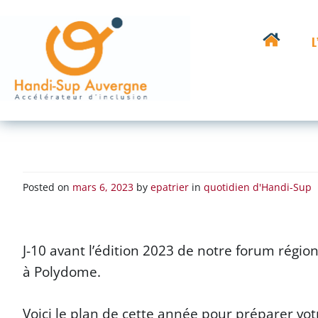
Skip
to
L
content
HANDI-SUP
Porteur de votre réussite
AUVERGNE
Posted on
mars 6, 2023
by
epatrier
in
quotidien d'Handi-Sup
J-10 avant l’édition 2023 de notre forum régi
à Polydome.
Voici le plan de cette année pour préparer votr