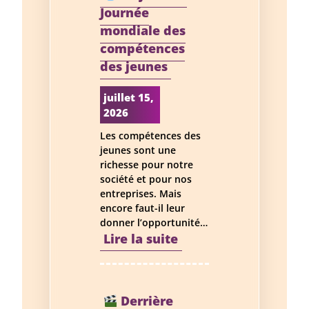
Journée
mondiale des
compétences
des jeunes
juillet 15,
2026
Les compétences des
jeunes sont une
richesse pour notre
société et pour nos
entreprises. Mais
encore faut-il leur
donner l’opportunité…
:
Lire la suite
15
juillet
Derrière