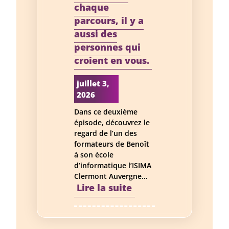
–
chaque
Journée
parcours, il y a
mondiale
aussi des
des
personnes qui
compétences
croient en vous.
des
jeunes
juillet 3,
2026
Dans ce deuxième
épisode, découvrez le
regard de l’un des
formateurs de Benoît
à son école
d’informatique l’ISIMA
Clermont Auvergne…
:
Lire la suite
Derrière
chaque