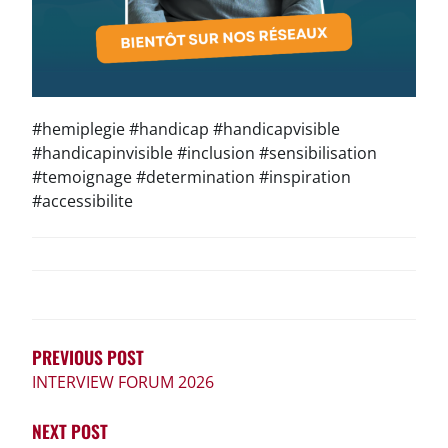
#hemiplegie #handicap #handicapvisible
#handicapinvisible #inclusion #sensibilisation
#temoignage #determination #inspiration
#accessibilite
NAVIGATION
DE
L’ARTICLE
PREVIOUS POST
INTERVIEW FORUM 2026
NEXT POST