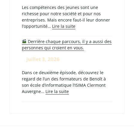
Les compétences des jeunes sont une
richesse pour notre société et pour nos
entreprises. Mais encore faut-il leur donner
:
l’opportunité…
Lire la suite
15
Derrière chaque parcours, il y a aussi des
juillet
personnes qui croient en vous.
–
Journée
juillet 3, 2026
mondiale
des
Dans ce deuxième épisode, découvrez le
compétences
regard de l’un des formateurs de Benoît à
des
son école d’informatique l’ISIMA Clermont
jeunes
:
Auvergne…
Lire la suite
Derrière
chaque
parcours,
il
y