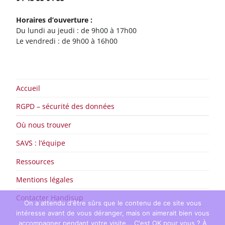
Horaires d’ouverture :
Du lundi au jeudi : de 9h00 à 17h00
Le vendredi : de 9h00 à 16h00
Accueil
RGPD – sécurité des données
Où nous trouver
SAVS : l’équipe
Ressources
Mentions légales
Contacter Handisup
On a attendu d'être sûrs que le contenu de ce site vous
intéresse avant de vous déranger, mais on aimerait bien vous
accompagner pendant votre visite... C'est OK pour vous ? À