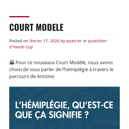
Skip
to
content
COURT MODELE
Posted on
février 17, 2026
by
epatrier
in
quotidien
d'Handi-Sup
Pour ce nouveaux Court Modèle, nous avons
choisi de vous parler de l’hémiplégie à travers le
parcours de Antoine.