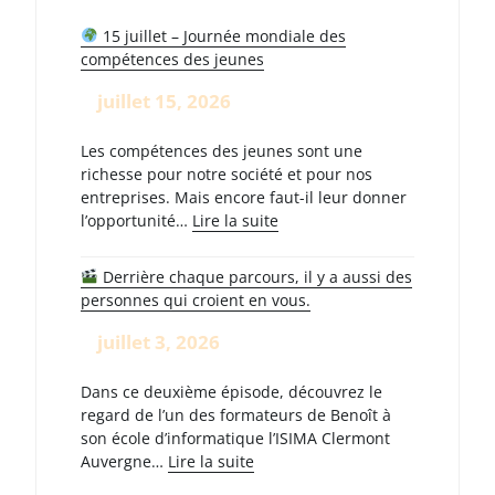
15 juillet – Journée mondiale des
compétences des jeunes
juillet 15, 2026
Les compétences des jeunes sont une
richesse pour notre société et pour nos
entreprises. Mais encore faut-il leur donner
:
l’opportunité…
Lire la suite
15
Derrière chaque parcours, il y a aussi des
juillet
personnes qui croient en vous.
–
Journée
juillet 3, 2026
mondiale
des
Dans ce deuxième épisode, découvrez le
compétences
regard de l’un des formateurs de Benoît à
des
son école d’informatique l’ISIMA Clermont
jeunes
:
Auvergne…
Lire la suite