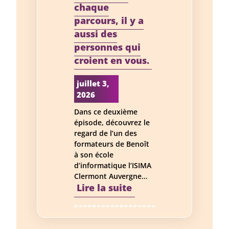
–
chaque
Journée
parcours, il y a
mondiale
aussi des
des
personnes qui
compétences
croient en vous.
des
jeunes
juillet 3,
2026
Dans ce deuxième
épisode, découvrez le
regard de l’un des
formateurs de Benoît
à son école
d’informatique l’ISIMA
Clermont Auvergne…
:
Lire la suite
Derrière
chaque