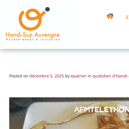
Skip
to
L
content
HANDI-SUP
Porteur de votre réussite
AUVERGNE
Posted on
décembre 5, 2025
by
epatrier
in
quotidien d'Handi