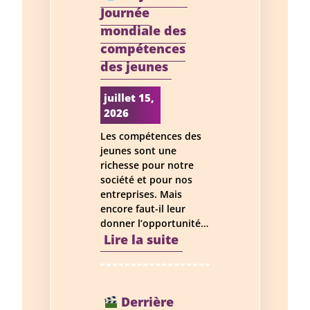
Journée
mondiale des
compétences
des jeunes
juillet 15,
2026
Les compétences des
jeunes sont une
richesse pour notre
société et pour nos
entreprises. Mais
encore faut-il leur
donner l’opportunité…
:
Lire la suite
15
juillet
Derrière