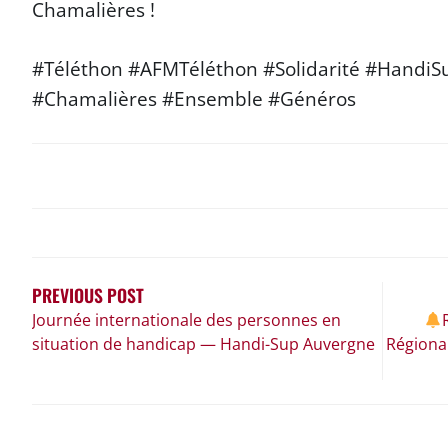
Chamalières !
#Téléthon #AFMTéléthon #Solidarité #Handi
#Chamalières #Ensemble #Généros
NAVIGATION
DE
L’ARTICLE
PREVIOUS POST
Journée internationale des personnes en
situation de handicap — Handi-Sup Auvergne
Régiona